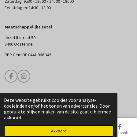
Zaterdag: 9u30 - 13u00 / 14u00 - 18u00
Feestdagen: 14:30 - 18:00
Maatschappelijke zetel
Jozef II-straat 50
8400 Oostende
RPR Gent BE 0441 966 345
F
I
a
n
c
s
e
t
Deze website gebruikt cookies voor analyse-
b
a
© 2025 Edouard Couture
doeleinden en/of het tonen van advertenties. Door
o
g
gebruik te blijven maken van de site gaat u hiermee
o
r
akkoord.
k
a
m
Akkoord
E-mailadres
Telefoonnummer
Kaart
Facebook