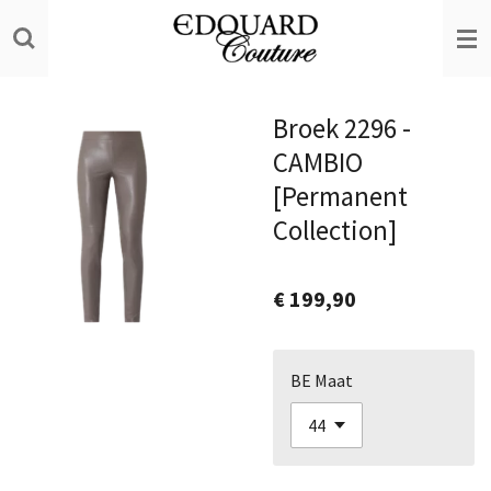
Ga
direct
naar
de
Broek 2296 -
hoofdinhoud
CAMBIO
[Permanent
Collection]
€ 199,90
BE Maat