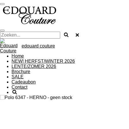
Ga
direct
naar
de
hoofdinhoud
edouard couture
Home
NEW! HERFST/WINTER 2026
LENTE/ZOMER 2026
Brochure
SALE
Cadeaubon
Contact