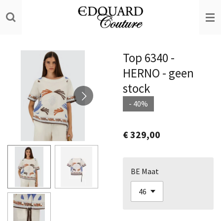
Ga
direct
naar
de
Top 6340 -
hoofdinhoud
HERNO - geen
stock
- 40%
€ 329,00
BE Maat