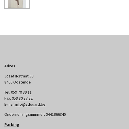
Adres
Jozef II-straat 50
8400 Oostende
Tel.
059 70 39 11
Fax.
059 80 37 82
E-mail
info@edouard.be
Ondernemingsnummer:
0441966345
Parking