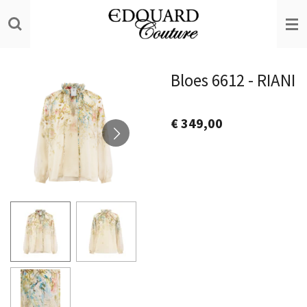
Ga
direct
naar
de
Bloes 6612 - RIANI
hoofdinhoud
€ 349,00