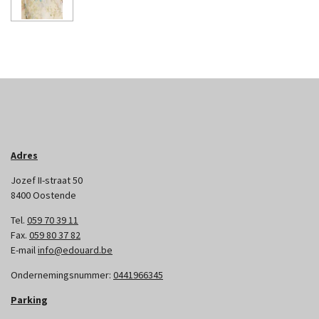
Adres
Jozef II-straat 50
8400 Oostende
Tel.
059 70 39 11
Fax.
059 80 37 82
E-mail
info@edouard.be
Ondernemingsnummer:
0441966345
Parking