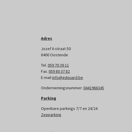
Adres
Jozef II-straat 50
8400 Oostende
Tel.
059 70 39 11
Fax.
059 80 37 82
E-mail
info@edouard.be
Ondernemingsnummer:
0441966345
Parking
Openbare parkings 7/7 en 24/24
Zeeparking