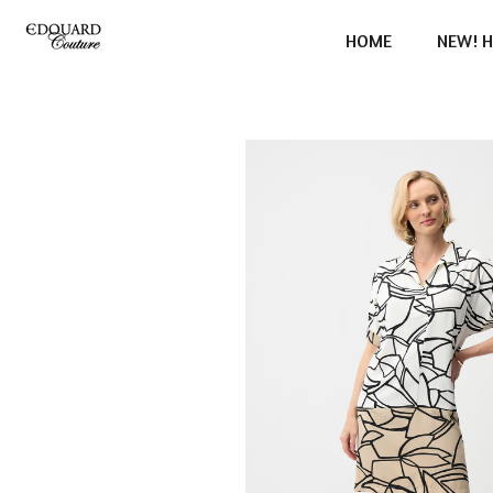
Ga
HOME
NEW! H
direct
naar
de
hoofdinhoud