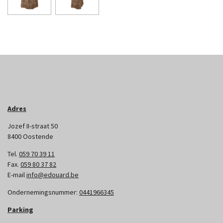
Adres
Jozef II-straat 50
8400 Oostende
Tel.
059 70 39 11
Fax.
059 80 37 82
E-mail
info@edouard.be
Ondernemingsnummer:
0441966345
Parking