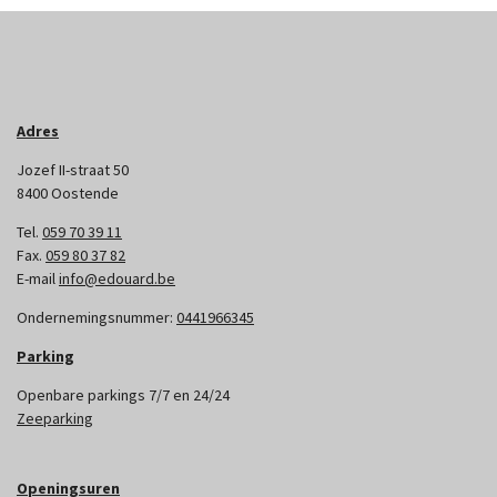
Adres
Jozef II-straat 50
8400 Oostende
Tel.
059 70 39 11
Fax.
059 80 37 82
E-mail
info@edouard.be
Ondernemingsnummer:
0441966345
Parking
Openbare parkings 7/7 en 24/24
Zeeparking
Openingsuren