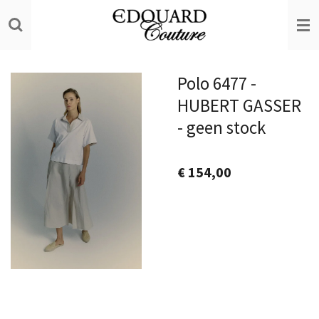
Ga
direct
naar
de
Polo 6477 -
hoofdinhoud
HUBERT GASSER
- geen stock
€ 154,00