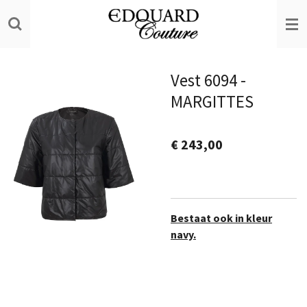
Ga
direct
naar
de
Vest 6094 -
hoofdinhoud
MARGITTES
€ 243,00
Bestaat ook in kleur
navy.