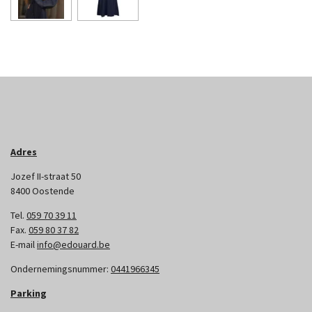
Adres
Jozef II-straat 50
8400 Oostende
Tel.
059 70 39 11
Fax.
059 80 37 82
E-mail
info@edouard.be
Ondernemingsnummer:
0441966345
Parking