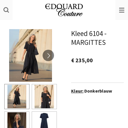
Ga
direct
naar
de
Kleed 6104 -
hoofdinhoud
MARGITTES
€ 235,00
Kleur:
Donkerblauw