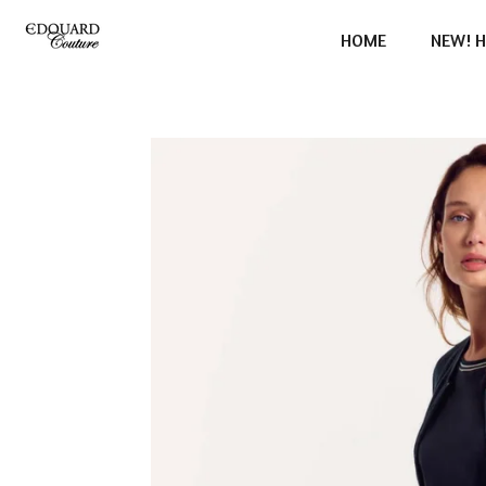
Ga
HOME
NEW! H
direct
naar
de
hoofdinhoud