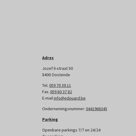
Adres
Jozef II-straat 50
8400 Oostende
Tel.
059 70 39 11
Fax.
059 80 37 82
E-mail
info@edouard.be
Ondernemingsnummer:
0441966345
Parking
Openbare parkings 7/7 en 24/24