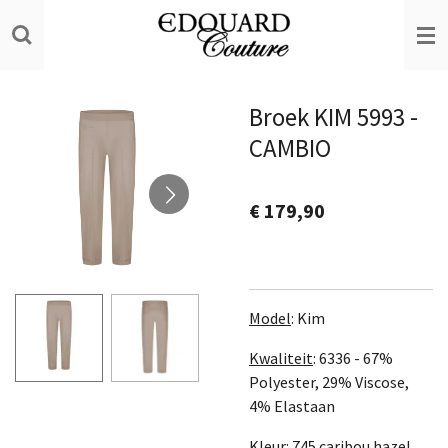
Ga
direct
naar
de
Broek KIM 5993 -
hoofdinhoud
CAMBIO
€ 179,90
Model
: Kim
Kwaliteit
: 6336 -
67%
Polyester, 29% Viscose,
4% Elastaan
Kleur
: 745 caribou hazel