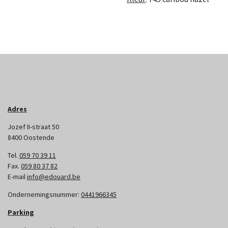
Adres
Jozef II-straat 50
8400 Oostende
Tel.
059 70 39 11
Fax.
059 80 37 82
E-mail
info@edouard.be
Ondernemingsnummer:
0441966345
Parking