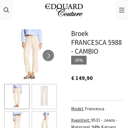
Ga
direct
naar
de
Broek
hoofdinhoud
FRANCESCA 5988
- CAMBIO
30%
€ 149,90
Model:
Francesca
Kwaliteit:
9531 - Jeans -
Materiaal: 94% Katoen,