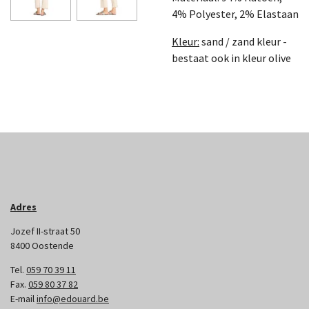
4% Polyester, 2% Elastaan
Kleur:
sand / zand kleur -
bestaat ook in kleur olive
Adres
Jozef II-straat 50
8400 Oostende
Tel.
059 70 39 11
Fax.
059 80 37 82
E-mail
info@edouard.be