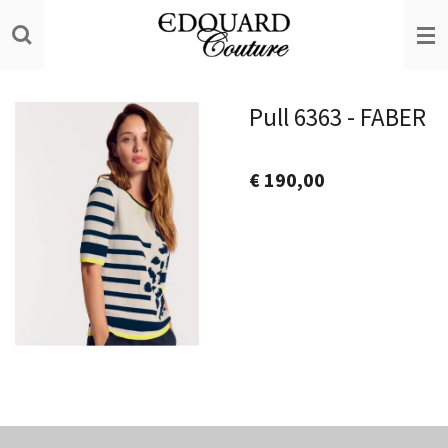
Ga
direct
naar
de
Pull 6363 - FABER
hoofdinhoud
€ 190,00