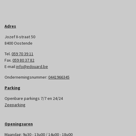
Adres
Jozef II-straat 50
8400 Oostende
Tel.
059 70 39 11
Fax.
059 80 37 82
E-mail
info@edouard.be
Ondernemingsnummer:
0441966345
Parking
Openbare parkings 7/7 en 24/24
Zeeparking
Openingsuren
Maandag: 9u30 - 13u00 / 14u00 - 18u00