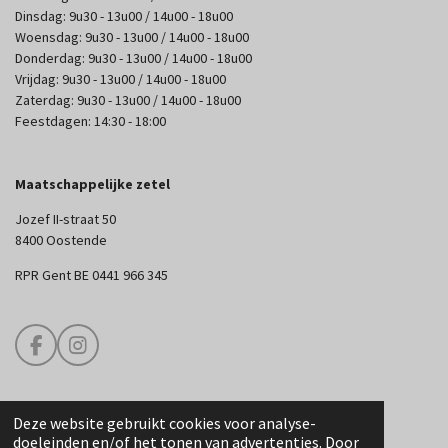
Dinsdag: 9u30 - 13u00 / 14u00 - 18u00
Woensdag: 9u30 - 13u00 / 14u00 - 18u00
Donderdag: 9u30 - 13u00 / 14u00 - 18u00
Vrijdag: 9u30 - 13u00 / 14u00 - 18u00
Zaterdag: 9u30 - 13u00 / 14u00 - 18u00
Feestdagen: 14:30 - 18:00
Maatschappelijke zetel
Jozef II-straat 50
8400 Oostende
RPR Gent BE 0441 966 345
F
I
a
n
c
s
e
t
Deze website gebruikt cookies voor analyse-
b
a
© 2025 Edouard Couture
doeleinden en/of het tonen van advertenties. Door
o
g