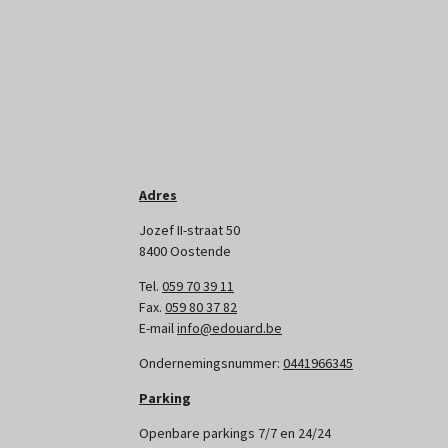
Adres
Jozef II-straat 50
8400 Oostende
Tel.
059 70 39 11
Fax.
059 80 37 82
E-mail
info@edouard.be
Ondernemingsnummer:
0441966345
Parking
Openbare parkings 7/7 en 24/24