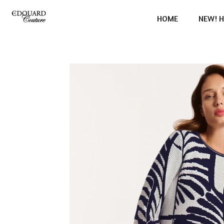
Ga
HOME
NEW! H
direct
naar
de
hoofdinhoud