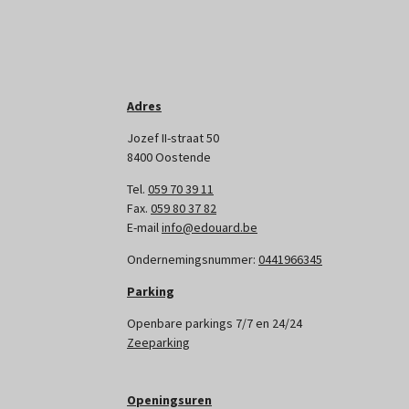
Adres
Jozef II-straat 50
8400 Oostende
Tel.
059 70 39 11
Fax.
059 80 37 82
E-mail
info@edouard.be
Ondernemingsnummer:
0441966345
Parking
Openbare parkings 7/7 en 24/24
Zeeparking
Openingsuren