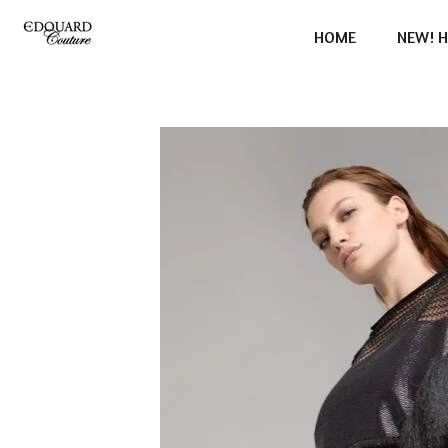
Ga
HOME
NEW! H
direct
naar
de
hoofdinhoud