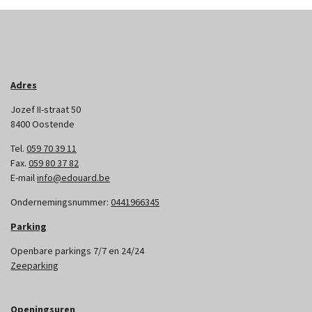
Adres
Jozef II-straat 50
8400 Oostende
Tel.
059 70 39 11
Fax.
059 80 37 82
E-mail
info@edouard.be
Ondernemingsnummer:
0441966345
Parking
Openbare parkings 7/7 en 24/24
Zeeparking
Openingsuren