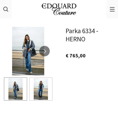
Ga
direct
naar
de
Parka 6334 -
hoofdinhoud
HERNO
€ 765,00