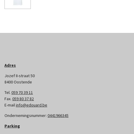
Adres
Jozef II-straat 50
8400 Oostende
Tel.
059 70 39 11
Fax.
059 80 37 82
E-mail
info@edouard.be
Ondernemingsnummer:
0441966345
Parking