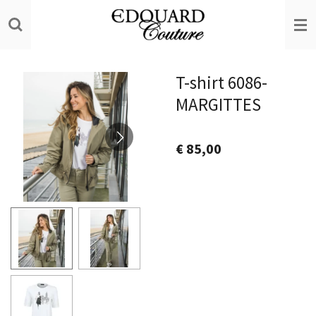
Ga
direct
naar
de
T-shirt 6086-
hoofdinhoud
MARGITTES
€ 85,00