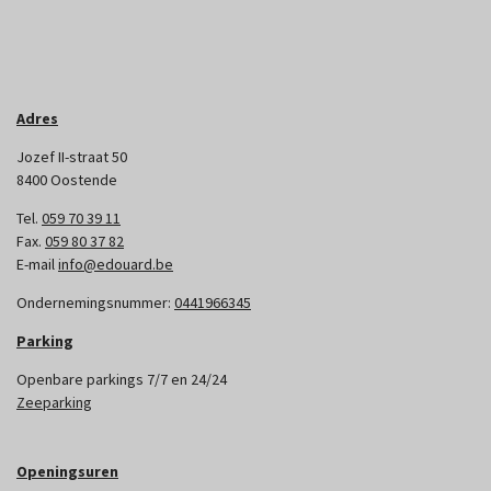
Adres
Jozef II-straat 50
8400 Oostende
Tel.
059 70 39 11
Fax.
059 80 37 82
E-mail
info@edouard.be
Ondernemingsnummer:
0441966345
Parking
Openbare parkings 7/7 en 24/24
Zeeparking
Openingsuren