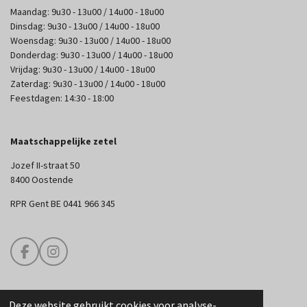
Maandag: 9u30 - 13u00 / 14u00 - 18u00
Dinsdag: 9u30 - 13u00 / 14u00 - 18u00
Woensdag: 9u30 - 13u00 / 14u00 - 18u00
Donderdag: 9u30 - 13u00 / 14u00 - 18u00
Vrijdag: 9u30 - 13u00 / 14u00 - 18u00
Zaterdag: 9u30 - 13u00 / 14u00 - 18u00
Feestdagen: 14:30 - 18:00
Maatschappelijke zetel
Jozef II-straat 50
8400 Oostende
RPR Gent BE 0441 966 345
F
I
a
n
c
s
e
t
Deze website gebruikt cookies voor analyse-