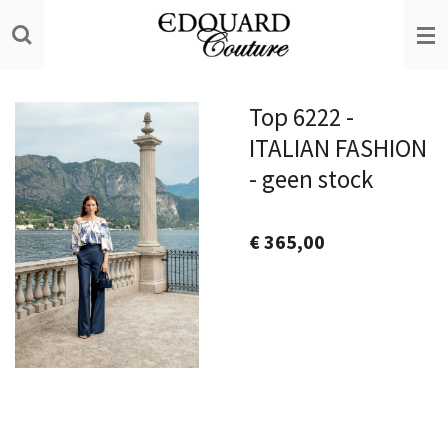
Ga
direct
naar
de
Top 6222 -
hoofdinhoud
ITALIAN FASHION
- geen stock
€ 365,00