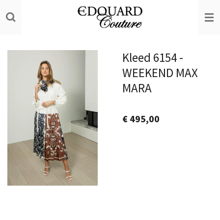
Ga
direct
naar
de
Kleed 6154 -
hoofdinhoud
WEEKEND MAX
MARA
€ 495,00