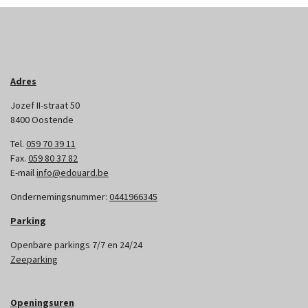
Adres
Jozef II-straat 50
8400 Oostende
Tel.
059 70 39 11
Fax.
059 80 37 82
E-mail
info@edouard.be
Ondernemingsnummer:
0441966345
Parking
Openbare parkings 7/7 en 24/24
Zeeparking
Openingsuren