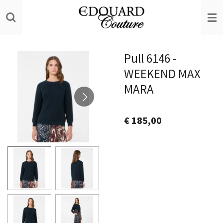
Ga
direct
naar
de
Pull 6146 -
hoofdinhoud
WEEKEND MAX
MARA
€ 185,00