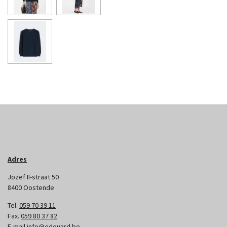
Adres
Jozef II-straat 50
8400 Oostende
Tel.
059 70 39 11
Fax.
059 80 37 82
E-mail
info@edouard.be