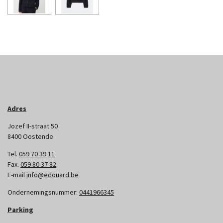
Adres
Jozef II-straat 50
8400 Oostende
Tel.
059 70 39 11
Fax.
059 80 37 82
E-mail
info@edouard.be
Ondernemingsnummer:
0441966345
Parking