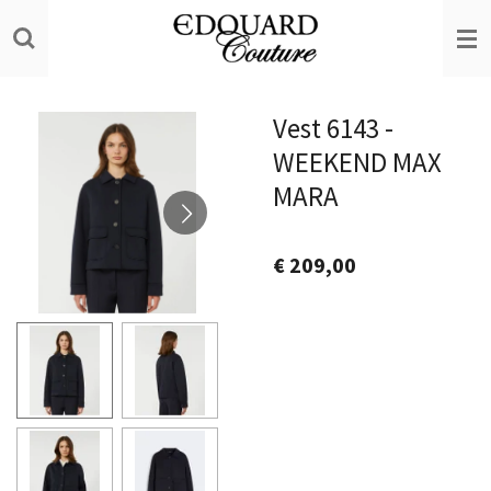
Ga
direct
naar
de
Vest 6143 -
hoofdinhoud
WEEKEND MAX
MARA
€ 209,00