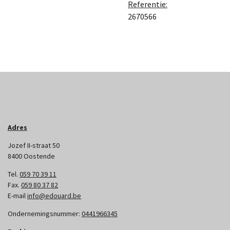
Referentie:
2670566
Adres
Jozef II-straat 50
8400 Oostende
Tel.
059 70 39 11
Fax.
059 80 37 82
E-mail
info@edouard.be
Ondernemingsnummer:
0441966345