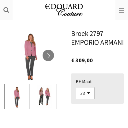
Ga
direct
naar
de
Broek 2797 -
hoofdinhoud
EMPORIO ARMANI
€ 309,00
BE Maat