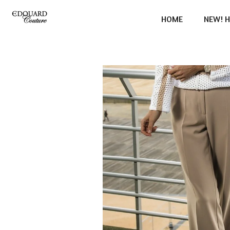
Ga
HOME
NEW! H
direct
naar
de
hoofdinhoud