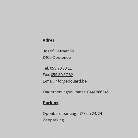
Adres
Jozef II-straat 50
8400 Oostende
Tel.
059 70 39 11
Fax.
059 80 37 82
E-mail
info@edouard.be
Ondernemingsnummer:
0441966345
Parking
Openbare parkings 7/7 en 24/24
Zeeparking