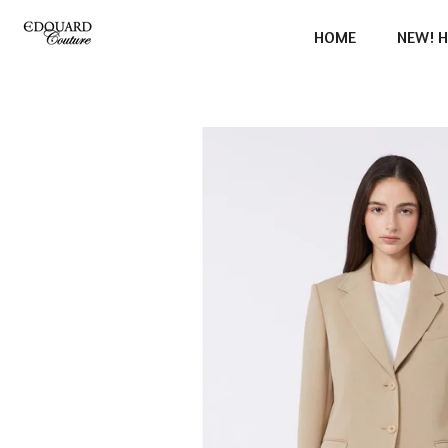
Ga
HOME
NEW! H
direct
naar
de
hoofdinhoud