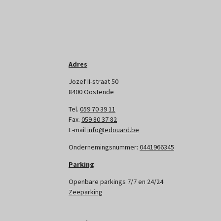
Adres
Jozef II-straat 50
8400 Oostende
Tel.
059 70 39 11
Fax.
059 80 37 82
E-mail
info@edouard.be
Ondernemingsnummer:
0441966345
Parking
Openbare parkings 7/7 en 24/24
Zeeparking