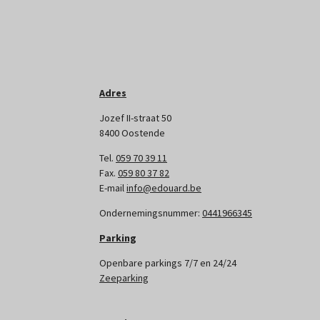
Adres
Jozef II-straat 50
8400 Oostende
Tel.
059 70 39 11
Fax.
059 80 37 82
E-mail
info@edouard.be
Ondernemingsnummer:
0441966345
Parking
Openbare parkings 7/7 en 24/24
Zeeparking