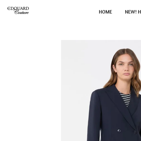
Ga
HOME
NEW! H
direct
naar
de
hoofdinhoud