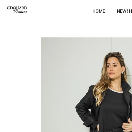
Ga
HOME
NEW! H
direct
naar
de
hoofdinhoud