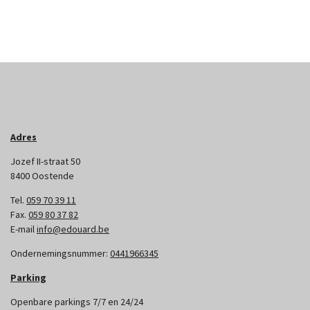
Adres
Jozef II-straat 50
8400 Oostende
Tel.
059 70 39 11
Fax.
059 80 37 82
E-mail
info@edouard.be
Ondernemingsnummer:
0441966345
Parking
Openbare parkings 7/7 en 24/24