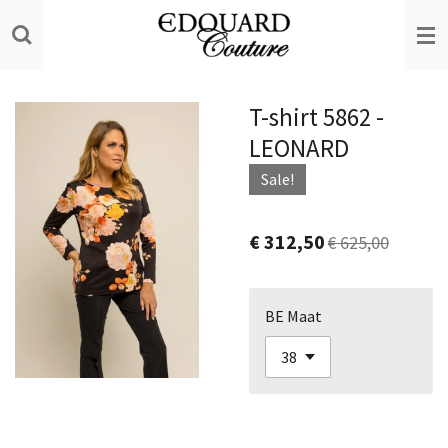
Ga
direct
naar
de
T-shirt 5862 -
hoofdinhoud
LEONARD
Sale!
€ 312,50
€ 625,00
BE Maat