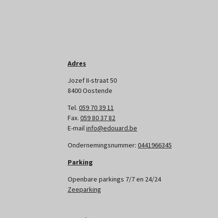
Adres
Jozef II-straat 50
8400 Oostende
Tel.
059 70 39 11
Fax.
059 80 37 82
E-mail
info@edouard.be
Ondernemingsnummer:
0441966345
Parking
Openbare parkings 7/7 en 24/24
Zeeparking