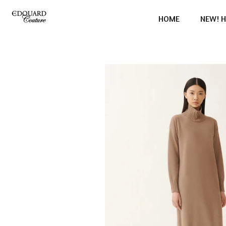
Ga
HOME
NEW! H
direct
naar
de
hoofdinhoud