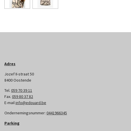
Adres
Jozef II-straat 50
8400 Oostende
Tel.
059 70 39 11
Fax.
059 80 37 82
E-mail
info@edouard.be
Ondernemingsnummer:
0441966345
Parking