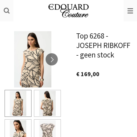
Ga
direct
naar
de
Top 6268 -
hoofdinhoud
JOSEPH RIBKOFF
- geen stock
€ 169,00