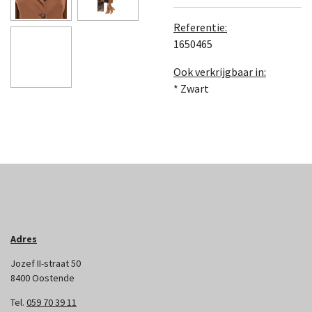
Referentie:
1650465
Ook verkrijgbaar in:
* Zwart
Adres
Jozef II-straat 50
8400 Oostende
Tel.
059 70 39 11