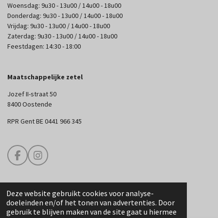
Woensdag: 9u30 - 13u00 / 14u00 - 18u00
Donderdag: 9u30 - 13u00 / 14u00 - 18u00
Vrijdag: 9u30 - 13u00 / 14u00 - 18u00
Zaterdag: 9u30 - 13u00 / 14u00 - 18u00
Feestdagen: 14:30 - 18:00
Maatschappelijke zetel
Jozef II-straat 50
8400 Oostende
RPR Gent BE 0441 966 345
F
I
a
n
c
s
e
t
Deze website gebruikt cookies voor analyse-
b
a
© 2025 Edouard Couture
doeleinden en/of het tonen van advertenties. Door
o
g
gebruik te blijven maken van de site gaat u hiermee
o
r