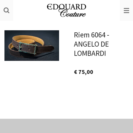
Ga
direct
naar
de
Riem 6064 -
hoofdinhoud
ANGELO DE
LOMBARDI
€ 75,00