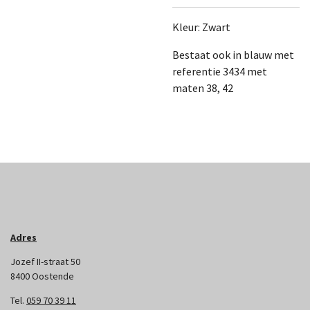
Kleur: Zwart
Bestaat ook in blauw met
referentie 3434 met
maten 38, 42
Adres
Jozef II-straat 50
8400 Oostende
Tel.
059 70 39 11