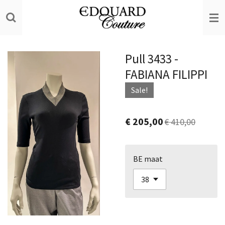
Ga
direct
naar
de
Pull 3433 -
hoofdinhoud
FABIANA FILIPPI
Sale!
€ 205,00
€ 410,00
BE maat