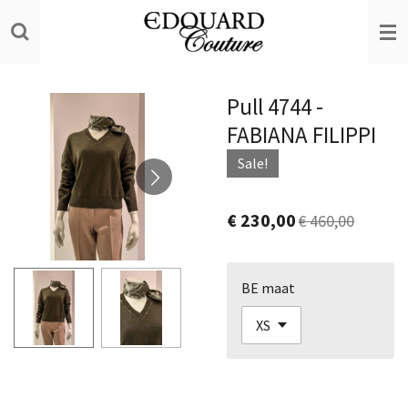
Ga
direct
naar
de
Pull 4744 -
hoofdinhoud
FABIANA FILIPPI
Sale!
€ 230,00
€ 460,00
BE maat