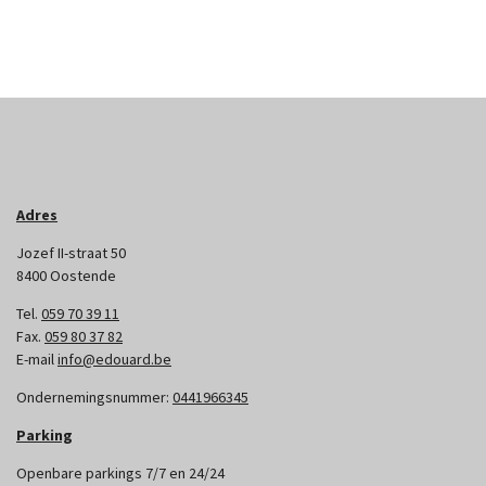
Adres
Jozef II-straat 50
8400 Oostende
Tel.
059 70 39 11
Fax.
059 80 37 82
E-mail
info@edouard.be
Ondernemingsnummer:
0441966345
Parking
Openbare parkings 7/7 en 24/24