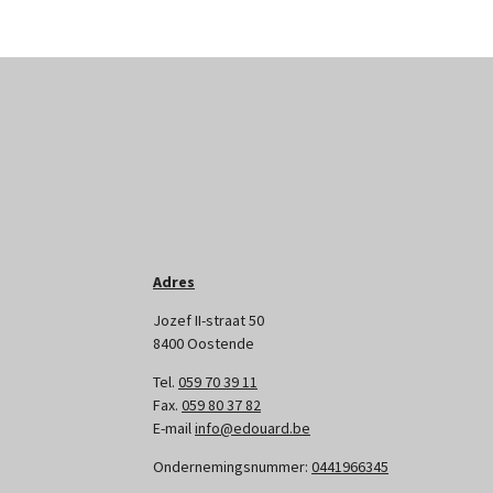
Adres
Jozef II-straat 50
8400 Oostende
Tel.
059 70 39 11
Fax.
059 80 37 82
E-mail
info@edouard.be
Ondernemingsnummer:
0441966345