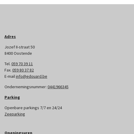
Adres
Jozef II-straat 50
8400 Oostende
Tel.
059 70 39 11
Fax.
059 80 37 82
E-mail
info@edouard.be
Ondernemingsnummer:
0441966345
Parking
Openbare parkings 7/7 en 24/24
Zeeparking
Openingsuren