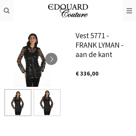
Ga
direct
naar
de
Vest 5771 -
hoofdinhoud
FRANK LYMAN -
aan de kant
€ 336,00