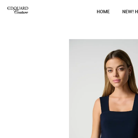
Ga
HOME
NEW! H
direct
naar
de
hoofdinhoud