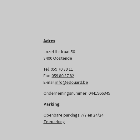
Adres
Jozef II-straat 50
8400 Oostende
Tel.
059 70 39 11
Fax.
059 80 37 82
E-mail
info@edouard.be
Ondernemingsnummer:
0441966345
Parking
Openbare parkings 7/7 en 24/24
Zeeparking