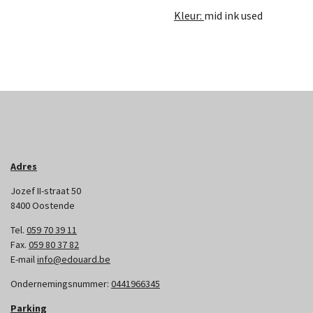
Kleur:
mid ink used
Adres
Jozef II-straat 50
8400 Oostende
Tel.
059 70 39 11
Fax.
059 80 37 82
E-mail
info@edouard.be
Ondernemingsnummer:
0441966345
Parking