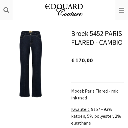
Ga
direct
naar
de
Broek 5452 PARIS
hoofdinhoud
FLARED - CAMBIO
€ 170,00
Model:
Paris Flared - mid
ink used
Kwaliteit:
9157 -
93%
katoen, 5% polyester, 2%
elasthane