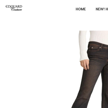
Ga
HOME
NEW! H
direct
naar
de
hoofdinhoud