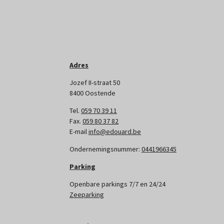
Adres
Jozef II-straat 50
8400 Oostende
Tel.
059 70 39 11
Fax.
059 80 37 82
E-mail
info@edouard.be
Ondernemingsnummer:
0441966345
Parking
Openbare parkings 7/7 en 24/24
Zeeparking