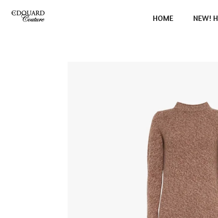
Ga
HOME
NEW! H
direct
naar
de
hoofdinhoud