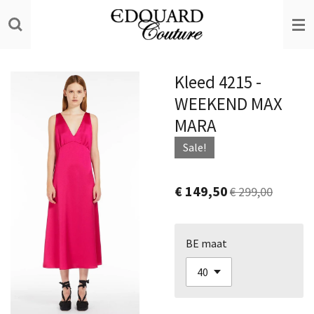
Ga
direct
naar
de
Kleed 4215 -
hoofdinhoud
WEEKEND MAX
MARA
Sale!
€ 149,50
€ 299,00
BE maat