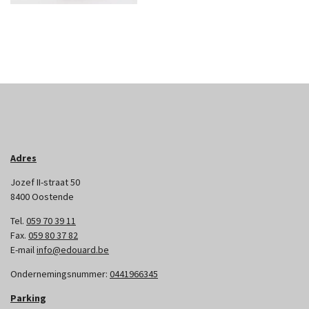
Adres
Jozef II-straat 50
8400 Oostende
Tel.
059 70 39 11
Fax.
059 80 37 82
E-mail
info@edouard.be
Ondernemingsnummer:
0441966345
Parking