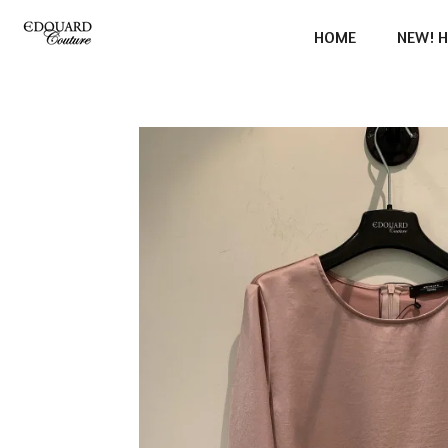
Ga
HOME
NEW! H
direct
naar
de
hoofdinhoud