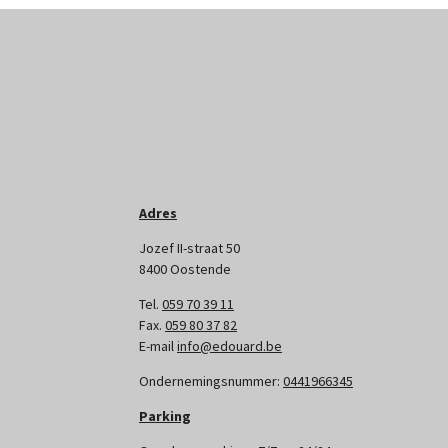
Adres
Jozef II-straat 50
8400 Oostende
Tel.
059 70 39 11
Fax.
059 80 37 82
E-mail
info@edouard.be
Ondernemingsnummer:
0441966345
Parking