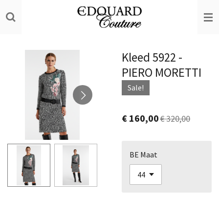
Ga
direct
naar
de
Kleed 5922 -
hoofdinhoud
PIERO MORETTI
Sale!
€ 160,00
€ 320,00
BE Maat