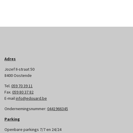
Adres
Jozef II-straat 50
8400 Oostende
Tel.
059 70 39 11
Fax.
059 80 37 82
E-mail
info@edouard.be
Ondernemingsnummer:
0441966345
Parking
Openbare parkings 7/7 en 24/24