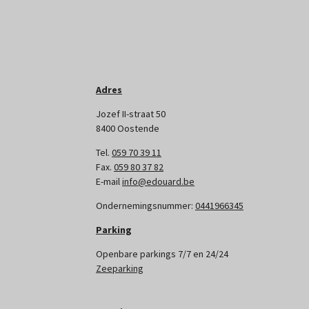
Adres
Jozef II-straat 50
8400 Oostende
Tel.
059 70 39 11
Fax.
059 80 37 82
E-mail
info@edouard.be
Ondernemingsnummer:
0441966345
Parking
Openbare parkings 7/7 en 24/24
Zeeparking