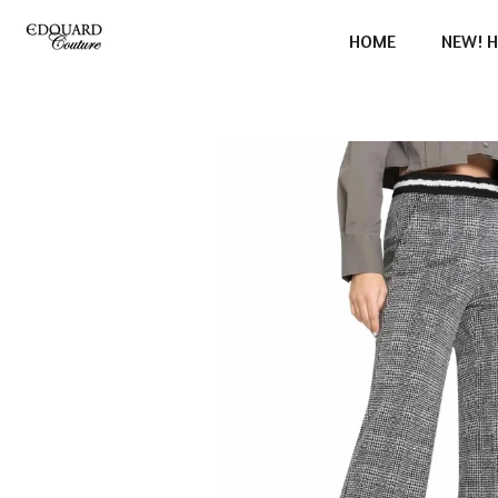
Ga
HOME
NEW! H
direct
naar
de
hoofdinhoud