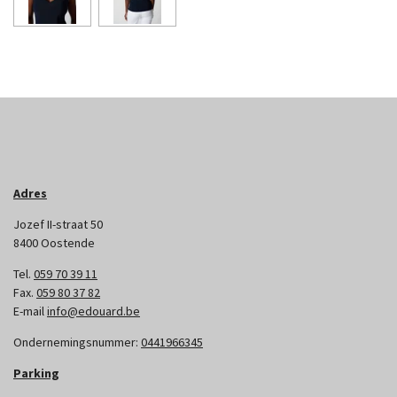
Adres
Jozef II-straat 50
8400 Oostende
Tel.
059 70 39 11
Fax.
059 80 37 82
E-mail
info@edouard.be
Ondernemingsnummer:
0441966345
Parking