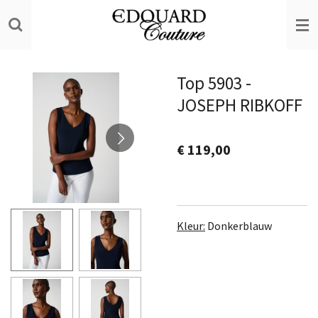
Ga
direct
naar
de
Top 5903 -
hoofdinhoud
JOSEPH RIBKOFF
€ 119,00
Kleur:
Donkerblauw