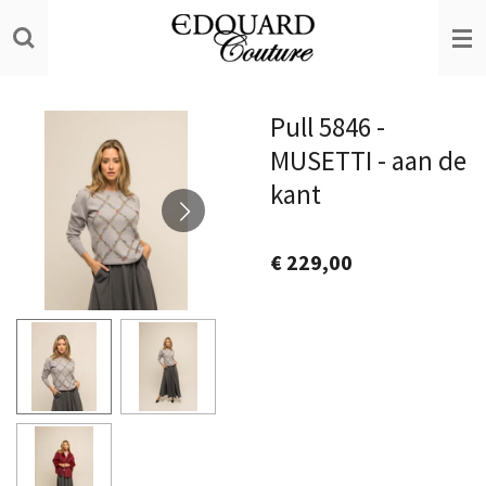
Ga
direct
naar
de
Pull 5846 -
hoofdinhoud
MUSETTI - aan de
kant
€ 229,00