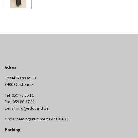
Adres
Jozef II-straat 50
8400 Oostende
Tel.
059 70 39 11
Fax.
059 80 37 82
E-mail
info@edouard.be
Ondernemingsnummer:
0441966345
Parking