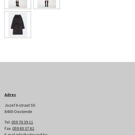
Adres
Jozef II-straat 50
8400 Oostende
Tel.
059 70 39 11
Fax.
059 80 37 82
E-mail
info@edouard.be