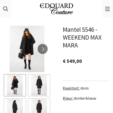
Ga
direct
naar
de
Mantel 5546 -
hoofdinhoud
WEEKEND MAX
MARA
€ 549,00
Kwaliteit:
dons
Kleur:
donkerblauw