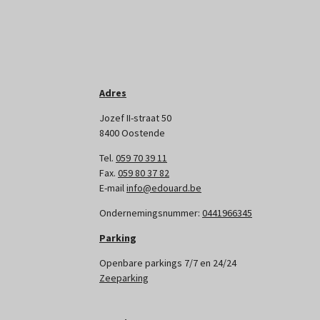
Adres
Jozef II-straat 50
8400 Oostende
Tel.
059 70 39 11
Fax.
059 80 37 82
E-mail
info@edouard.be
Ondernemingsnummer:
0441966345
Parking
Openbare parkings 7/7 en 24/24
Zeeparking