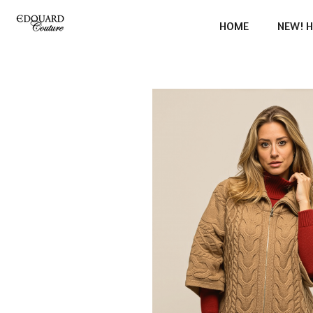
Ga
HOME
NEW! H
direct
naar
de
hoofdinhoud