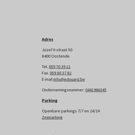
Adres
Jozef II-straat 50
8400 Oostende
Tel.
059 70 39 11
Fax.
059 80 37 82
E-mail
info@edouard.be
Ondernemingsnummer:
0441966345
Parking
Openbare parkings 7/7 en 24/24
Zeeparking