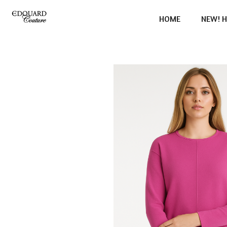
Ga
HOME
NEW! H
direct
naar
de
hoofdinhoud