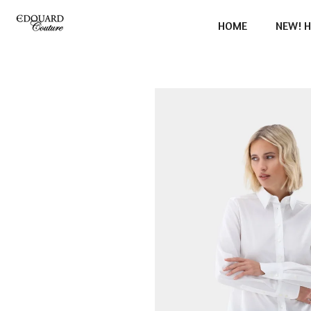
Ga
HOME
NEW! H
direct
naar
de
hoofdinhoud