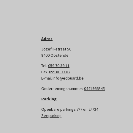
Adres
Jozef II-straat 50
8400 Oostende
Tel.
059 70 39 11
Fax.
059 80 37 82
E-mail
info@edouard.be
Ondernemingsnummer:
0441966345
Parking
Openbare parkings 7/7 en 24/24
Zeeparking