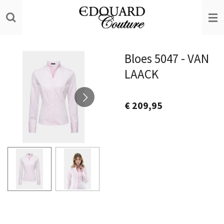
Ga
direct
naar
de
Bloes 5047 - VAN
hoofdinhoud
LAACK
€ 209,95