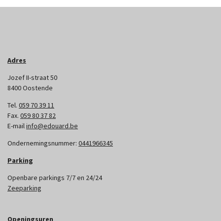
Adres
Jozef II-straat 50
8400 Oostende
Tel.
059 70 39 11
Fax.
059 80 37 82
E-mail
info@edouard.be
Ondernemingsnummer:
0441966345
Parking
Openbare parkings 7/7 en 24/24
Zeeparking
Openingsuren